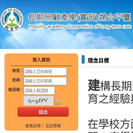
登入資訊
理念目標
帳號：
密碼：
建
構長期
驗證碼：
育之經驗
在學校方
會員註冊
｜
忘記密碼