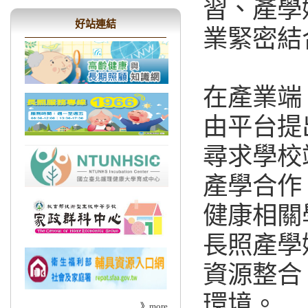
習、產學
好站連結
業緊密結
在產業端
由平台提
尋求學校
產學合作
健康相關
長照
產學
資源整合
環境。
》
more