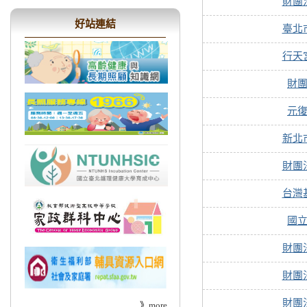
財團
好站連結
臺北
行天
財
元
新北
財團
台灣
國
財團
財團
財團
》
more