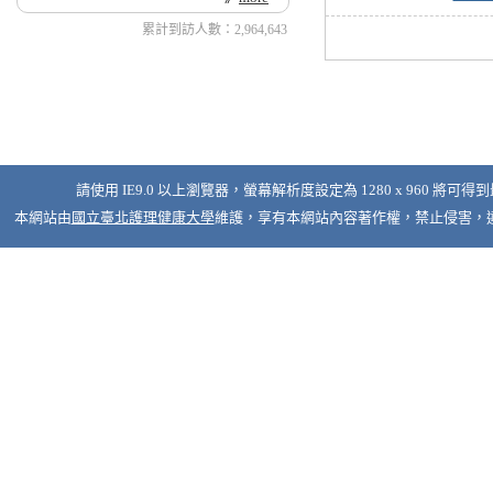
累計到訪人數：2,964,643
請使用 IE9.0 以上瀏覽器，螢幕解析度設定為 1280 x 960 將可得
本網站由
國立臺北護理健康大學
維護，享有本網站內容著作權，禁止侵害，違者必究 © 2026 Nati