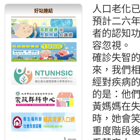
人口老化已
好站連結
預計二六
者的認知
容忽視。
確診失智
來，我們
經對疾病
的是：他
黃媽媽在
時，她會
重度階段
》
more