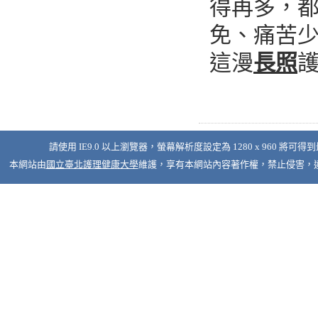
得再多，
免、痛苦
這漫
長照
請使用 IE9.0 以上瀏覽器，螢幕解析度設定為 1280 x 960 將可得
本網站由
國立臺北護理健康大學
維護，享有本網站內容著作權，禁止侵害，違者必究 © 2026 Nati