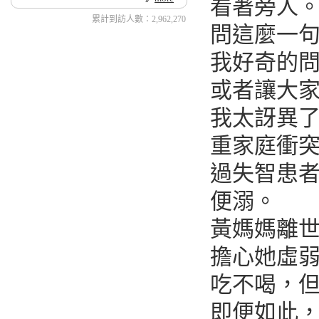
看著旁人
累計到訪人數：2,962,270
問這麼一
我好奇的
或者讓大
我太訝異
重家庭衝
過失智患
便溺。
黃媽媽離
擔心她虛
吃不喝，
即便如此