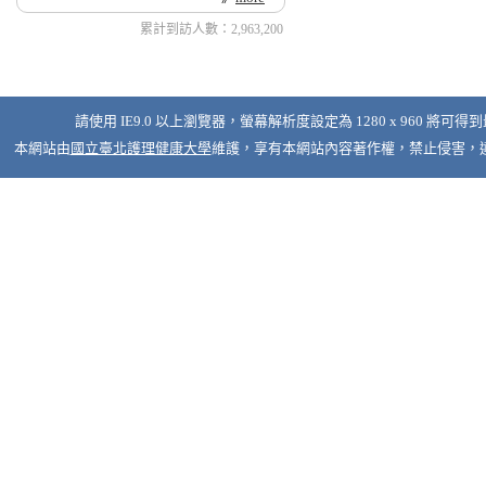
累計到訪人數：2,963,200
請使用 IE9.0 以上瀏覽器，螢幕解析度設定為 1280 x 960 將可得
本網站由
國立臺北護理健康大學
維護，享有本網站內容著作權，禁止侵害，違者必究 © 2026 Nati