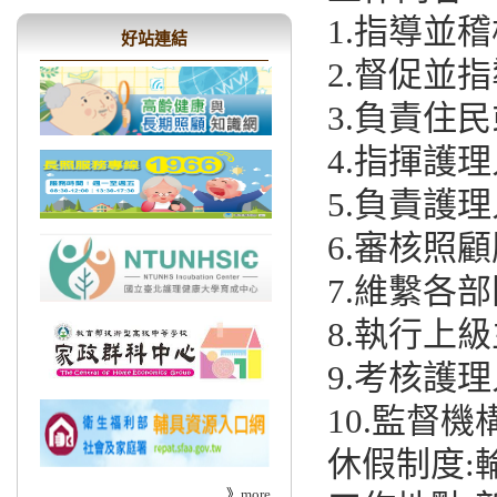
1.指導並
好站連結
2.督促並
3.負責住
4.指揮護
5.負責護
6.審核照
7.維繫各
8.執行上
9.考核護
10.監督
休假制度:
》
more