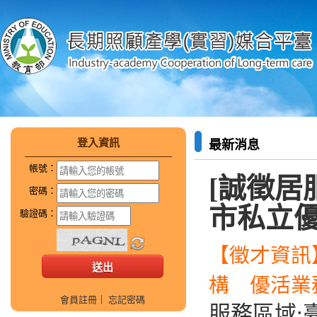
登入資訊
最新消息
帳號：
[誠徵居
密碼：
市私立
驗證碼：
【徵才資訊
構 優活業務負
會員註冊
｜
忘記密碼
服務區域: