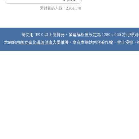
累計到訪人數：2,961,570
請使用 IE9.0 以上瀏覽器，螢幕解析度設定為 1280 x 960 將可得
本網站由
國立臺北護理健康大學
維護，享有本網站內容著作權，禁止侵害，違者必究 © 2026 Nati