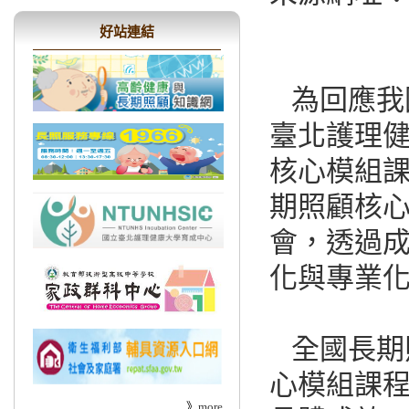
好站連結
為回應我
臺北護理健
核心模組
期照顧核心
會，透過
化與專業
全國長期
心模組課
》
more