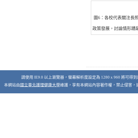
圖6：各校代表關注長
政策發展，討論情形踴
請使用 IE9.0 以上瀏覽器，螢幕解析度設定為 1280 x 960 將可得
本網站由
國立臺北護理健康大學
維護，享有本網站內容著作權，禁止侵害，違者必究 © 2026 Nati