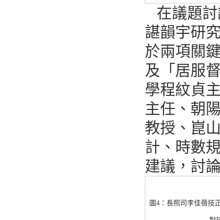
在議題討
諶韻宇研
於兩項關
及「居服
學程紋貞
主任、朝
教授、崑
計、時數
建議，討
圖4：長照司李佳蓓技