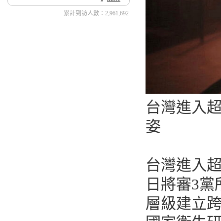
累計到訪人數：2,961,692
台灣進入超
姿
台灣進入
日將審3黨
層級建立