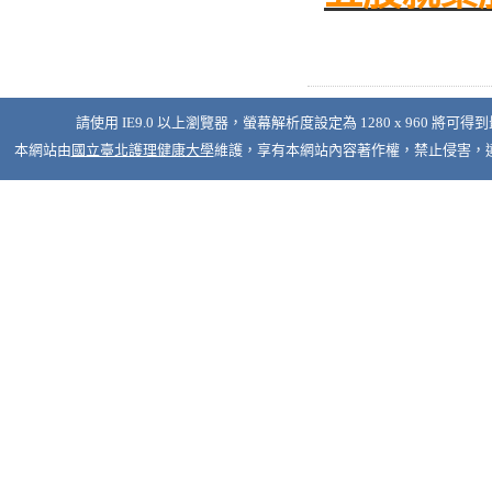
請使用 IE9.0 以上瀏覽器，螢幕解析度設定為 1280 x 960 將可得
本網站由
國立臺北護理健康大學
維護，享有本網站內容著作權，禁止侵害，違者必究 © 2026 Nati