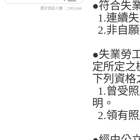
●符合失
累計到訪人數：2,965,044
1.連續失
2.非自
●失業勞
定所定之
下列資格
1.曾受
明。
2.領有
●經由公