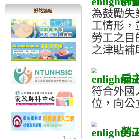
計
為鼓勵失
好站連結
工情形，
勞工之目
之津貼補
​雇
符合外國
位，向公
​勞
》
more