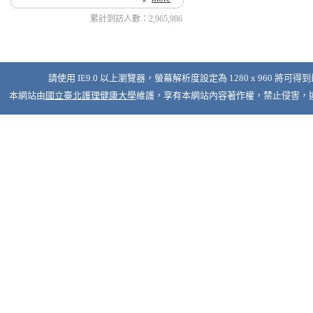
累計到訪人數：2,965,986
請使用 IE9.0 以上瀏覽器，螢幕解析度設定為 1280 x 960 將可得
本網站由
國立臺北護理健康大學
維護，享有本網站內容著作權，禁止侵害，違者必究 © 2026 Nati